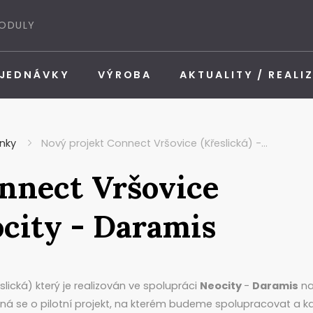
MODULY
BJEDNÁVKY
VÝROBA
AKTUALITY / REALI
nky
Nový projekt Connect Vršovice (Křeslická) -…
nnect Vršovice
ocity - Daramis
slická) který je realizován ve spolupráci
Neocity
-
Daramis
na
dná se o pilotní projekt, na kterém budeme spolupracovat a 