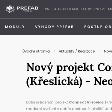
Přeskočit na obsah
PREFABRIKOVANÉ KOUPELNOVÉ 
MODULY
VÝHODY PREFAB
POSTUP O
Úvodní stránka
Aktuality / Realizace
Novi
Nový projekt Co
(Křeslická) - Ne
Další rezidenční projekt
Connect Vršovice
(Kře
moderní bydlení v dobře dostupné lokalitě. Je